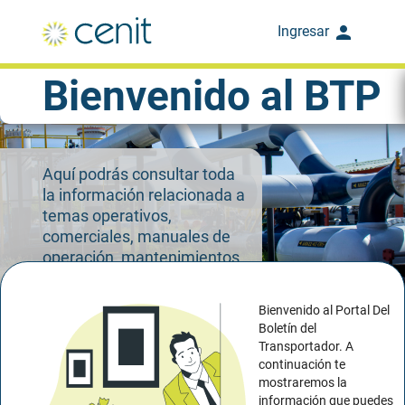
Ingresar
Bienvenido al BTP
Aquí podrás consultar toda
la información relacionada a
temas operativos,
comerciales, manuales de
operación, mantenimientos
y tarifas, para estar al día de
las últimas novedades de
Bienvenido al Portal Del
poliductos.
Boletín del
Transportador. A
continuación te
mostraremos la
información que puedes
Utiliza el buscador para encontrar documentos.